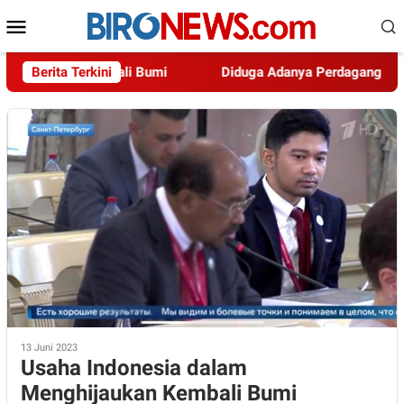
Loncat
Menu
ke
Mobile
konten
aukan Kembali Bumi
Berita Terkini
Diduga Adanya Perdagangan Orang, Po
13 Juni 2023
Usaha Indonesia dalam
Menghijaukan Kembali Bumi