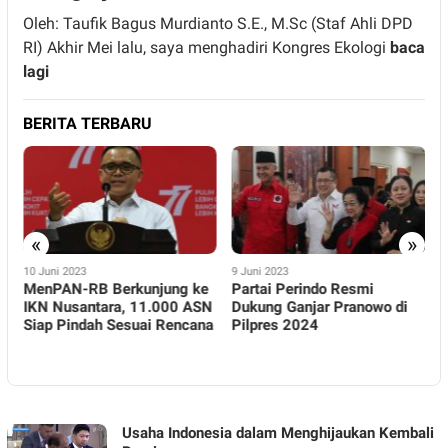
Oleh: Taufik Bagus Murdianto S.E., M.Sc (Staf Ahli DPD
RI) Akhir Mei lalu, saya menghadiri Kongres Ekologi
baca
lagi
BERITA TERBARU
«
»
10 Juni 2023
9 Juni 2023
8
MenPAN-RB Berkunjung ke
Partai Perindo Resmi
M
IKN Nusantara, 11.000 ASN
Dukung Ganjar Pranowo di
P
Siap Pindah Sesuai Rencana
Pilpres 2024
N
M
P
BIRONEWS.COM
Usaha Indonesia dalam Menghijaukan Kembali