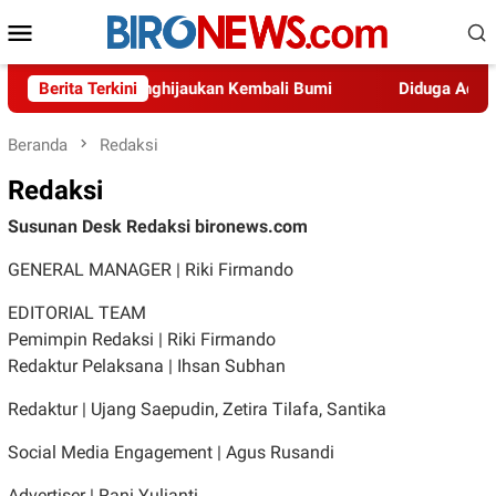
Loncat
Menu
ke
Mobile
konten
nesia dalam Menghijaukan Kembali Bumi
Berita Terkini
Diduga Adanya P
Beranda
Redaksi
Redaksi
Susunan Desk Redaksi bironews.com
GENERAL MANAGER | Riki Firmando
EDITORIAL TEAM
Pemimpin Redaksi | Riki Firmando
Redaktur Pelaksana | Ihsan Subhan
Redaktur | Ujang Saepudin, Zetira Tilafa, Santika
Social Media Engagement | Agus Rusandi
Advertiser | Rani Yulianti