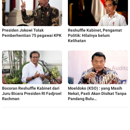
Presiden Jokowi Tolak
Reshuffle Kabinet, Pengamat
Pemberhentian 75 pegawai KPK
Politik: Hilalnya belum
Kelihatan
Bocoran Reshuffle Kabinet dari
Moeldoko (KSO) : yang Masih
Juru Bicara Presiden RI Fadjroel
Nekat, Pasti Akan Disikat Tanpa
Rachman
Pandang Bulu…