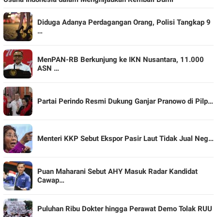
Diduga Adanya Perdagangan Orang, Polisi Tangkap 9
…
MenPAN-RB Berkunjung ke IKN Nusantara, 11.000
ASN …
Partai Perindo Resmi Dukung Ganjar Pranowo di Pilp…
Menteri KKP Sebut Ekspor Pasir Laut Tidak Jual Neg…
Puan Maharani Sebut AHY Masuk Radar Kandidat
Cawap…
Puluhan Ribu Dokter hingga Perawat Demo Tolak RUU