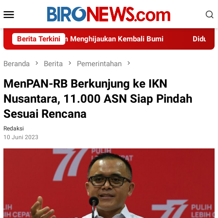
Loncat
Menu
ke
Mobile
konten
onesia dalam Menghijaukan Kembali Bumi
Berita Terkini
Diduga Adanya 
Beranda
Berita
Pemerintahan
MenPAN-RB Berkunjung ke IKN
Nusantara, 11.000 ASN Siap Pindah
Sesuai Rencana
Redaksi
10 Juni 2023