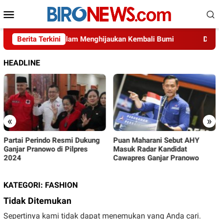
Loncat
Menu
ke
Mobile
konten
ha Indonesia dalam Menghijaukan Kembali Bumi
Berita Terkini
Diduga A
HEADLINE
«
»
rindo Resmi Dukung
Puan Maharani Sebut AHY
PSI Siap J
nowo di Pilpres
Masuk Radar Kandidat
Pemilu 2
Cawapres Ganjar Pranowo
KATEGORI:
FASHION
Tidak Ditemukan
Sepertinya kami tidak dapat menemukan yang Anda cari.