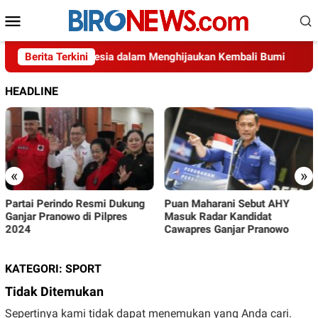
Loncat
Menu
ke
Mobile
konten
Usaha Indonesia dalam Menghijaukan Kembali Bumi
Berita Terkini
D
HEADLINE
«
»
Partai Perindo Resmi Dukung
Puan Maharani Sebut AHY
Ganjar Pranowo di Pilpres
Masuk Radar Kandidat
2024
Cawapres Ganjar Pranowo
KATEGORI:
SPORT
Tidak Ditemukan
Sepertinya kami tidak dapat menemukan yang Anda cari.