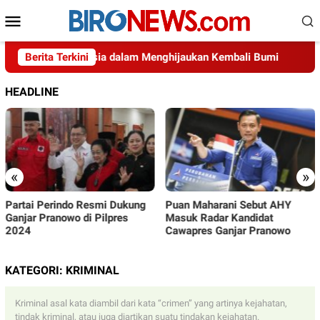
Loncat
Menu
ke
Mobile
konten
Usaha Indonesia dalam Menghijaukan Kembali Bumi
Berita Terkini
Didu
HEADLINE
«
»
Dukung
Puan Maharani Sebut AHY
PSI Siap Jadi ‘Kuda Hit
es
Masuk Radar Kandidat
Pemilu 2024
Cawapres Ganjar Pranowo
KATEGORI:
KRIMINAL
Kriminal asal kata diambil dari kata “crimen” yang artinya kejahatan,
tindak kriminal, atau juga diartikan suatu tindakan kejahatan.