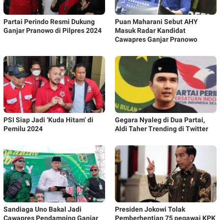
Partai Perindo Resmi Dukung
Puan Maharani Sebut AHY
Ganjar Pranowo di Pilpres 2024
Masuk Radar Kandidat
Cawapres Ganjar Pranowo
PSI Siap Jadi ‘Kuda Hitam’ di
Gegara Nyaleg di Dua Partai,
Pemilu 2024
Aldi Taher Trending di Twitter
Sandiaga Uno Bakal Jadi
Presiden Jokowi Tolak
Cawapres Pendamping Ganjar
Pemberhentian 75 pegawai KPK