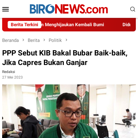
Loncat
Menu
ke
Mobile
konten
onesia dalam Menghijaukan Kembali Bumi
Berita Terkini
Diduga Adanya 
Beranda
Berita
Politik
PPP Sebut KIB Bakal Bubar Baik-baik,
Jika Capres Bukan Ganjar
Redaksi
27 Mei 2023