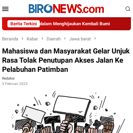
Loncat
Menu
ke
Mobile
konten
aha Indonesia dalam Menghijaukan Kembali Bumi
Berita Terkini
Diduga A
Beranda
Kabar
Daerah
Jawa barat
Mahasiswa dan Masyarakat Gelar Unjuk
Rasa Tolak Penutupan Akses Jalan Ke
Pelabuhan Patimban
Redaksi
3 Februari 2023