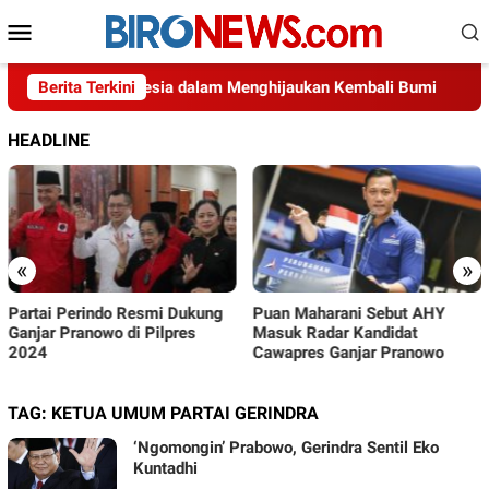
Loncat
Menu
ke
Mobile
konten
Usaha Indonesia dalam Menghijaukan Kembali Bumi
Berita Terkini
Di
HEADLINE
«
»
i Perindo Resmi Dukung
Puan Maharani Sebut AHY
PSI Si
 Pranowo di Pilpres
Masuk Radar Kandidat
Pemil
Cawapres Ganjar Pranowo
TAG:
KETUA UMUM PARTAI GERINDRA
‘Ngomongin’ Prabowo, Gerindra Sentil Eko
Kuntadhi