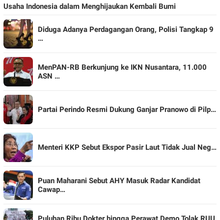
Usaha Indonesia dalam Menghijaukan Kembali Bumi
Diduga Adanya Perdagangan Orang, Polisi Tangkap 9
…
MenPAN-RB Berkunjung ke IKN Nusantara, 11.000
ASN …
Partai Perindo Resmi Dukung Ganjar Pranowo di Pilp…
Menteri KKP Sebut Ekspor Pasir Laut Tidak Jual Neg…
Puan Maharani Sebut AHY Masuk Radar Kandidat
Cawap…
Puluhan Ribu Dokter hingga Perawat Demo Tolak RUU