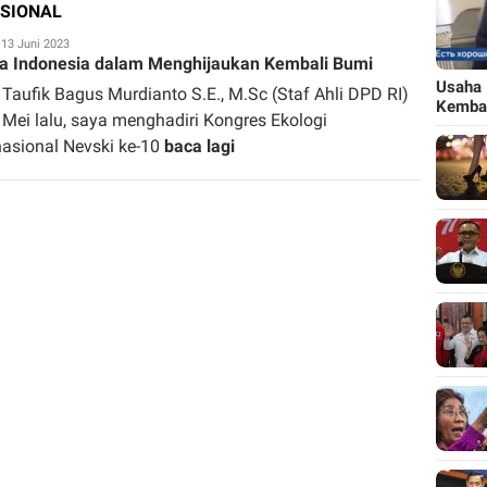
ASIONAL
edaksi
13 Juni 2023
a Indonesia dalam Menghijaukan Kembali Bumi
Usaha 
 Taufik Bagus Murdianto S.E., M.Sc (Staf Ahli DPD RI)
Kemba
 Mei lalu, saya menghadiri Kongres Ekologi
nasional Nevski ke-10
baca lagi