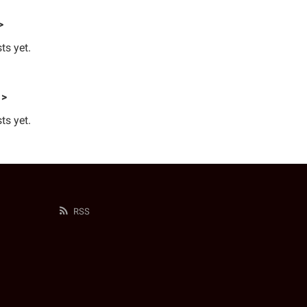
>
ts yet.
 >
ts yet.
RSS