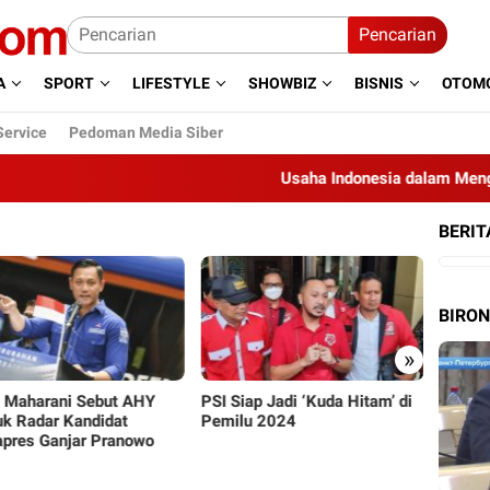
Pencarian
A
SPORT
LIFESTYLE
SHOWBIZ
BISNIS
OTOMO
Service
Pedoman Media Siber
Usaha Indonesia dalam Menghijauk
BERIT
BIRO
»
 Maharani Sebut AHY
PSI Siap Jadi ‘Kuda Hitam’ di
Gegara
k Radar Kandidat
Pemilu 2024
Aldi T
pres Ganjar Pranowo