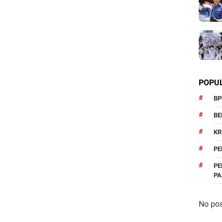
POPU
BP
BE
KR
PE
PE
P
No pos