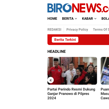
Loncat
ke
konten
HOME
BERITA
KABAR
BOL
REDAKSI
Privacy Policy
Terms Of 
Berita Terkini
HEADLINE
«
 Sebut KIB Bakal Bubar
Partai Perindo Resmi Dukung
Puan
k-baik, Jika Capres Bukan
Ganjar Pranowo di Pilpres
Masu
jar
2024
Cawa