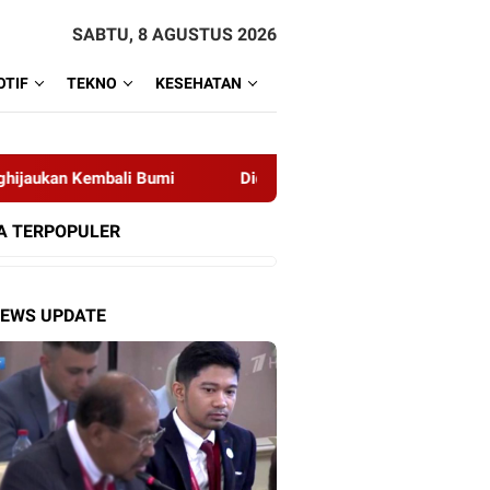
SABTU, 8 AGUSTUS 2026
TIF
TEKNO
KESEHATAN
an Kembali Bumi
Diduga Adanya Perdagangan Orang, Polis
A TERPOPULER
NEWS UPDATE
 Nyaleg di Dua Partai,
PPP Sebut KIB Bakal Bubar
Partai 
aher Trending di Twitter
Baik-baik, Jika Capres Bukan
Ganjar P
Ganjar
2024