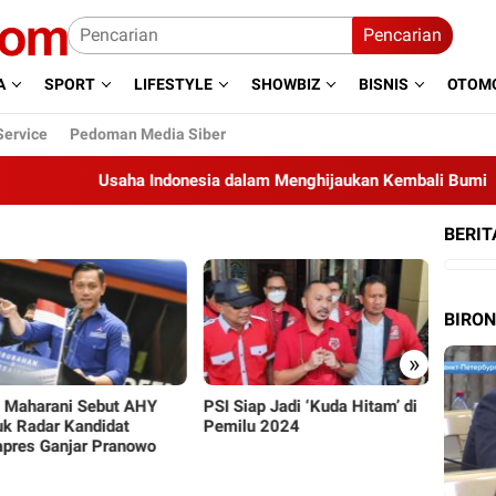
Pencarian
A
SPORT
LIFESTYLE
SHOWBIZ
BISNIS
OTOMO
Service
Pedoman Media Siber
Usaha Indonesia dalam Menghijaukan Kembali Bumi
BERIT
BIRO
»
iap Jadi ‘Kuda Hitam’ di
Gegara Nyaleg di Dua Partai,
PPP Se
lu 2024
Aldi Taher Trending di Twitter
Baik-b
Ganjar