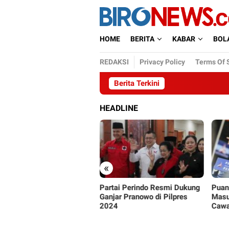
Loncat
ke
konten
HOME
BERITA
KABAR
BOL
REDAKSI
Privacy Policy
Terms Of 
Berita Terkini
HEADLINE
«
tai Perindo Resmi Dukung
Puan Maharani Sebut AHY
PSI S
jar Pranowo di Pilpres
Masuk Radar Kandidat
Pemi
24
Cawapres Ganjar Pranowo