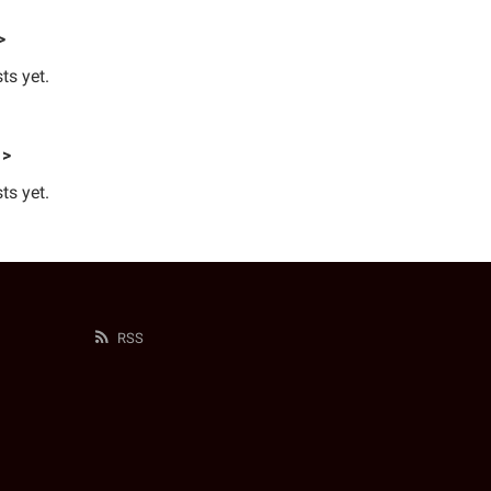
>
ts yet.
 >
ts yet.
RSS