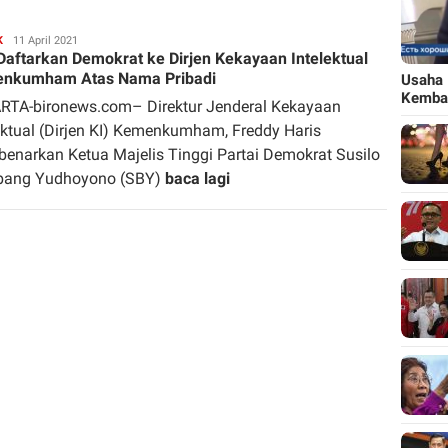
K
Redaksi
11 April 2021
Daftarkan Demokrat ke Dirjen Kekayaan Intelektual
nkumham Atas Nama Pribadi
Usaha 
Kemba
RTA-bironews.com– Direktur Jenderal Kekayaan
ektual (Dirjen KI) Kemenkumham, Freddy Haris
narkan Ketua Majelis Tinggi Partai Demokrat Susilo
ang Yudhoyono (SBY)
baca lagi