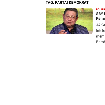
TAG:
PARTAI DEMOKRAT
POLITI
SBY 
Keme
JAKA
Intel
membe
Bamb