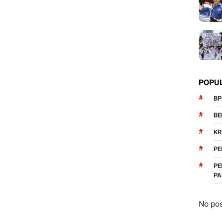
POPU
BP
BE
KR
PE
PE
P
No pos