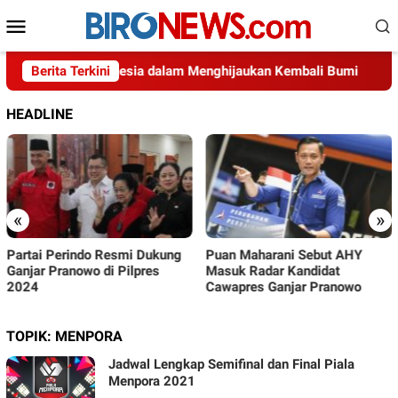
Loncat
Menu
ke
Mobile
konten
Usaha Indonesia dalam Menghijaukan Kembali Bumi
Berita Terkini
D
HEADLINE
«
»
Partai Perindo Resmi Dukung
Puan Maharani Sebut AHY
Ganjar Pranowo di Pilpres
Masuk Radar Kandidat
2024
Cawapres Ganjar Pranowo
TOPIK:
MENPORA
Jadwal Lengkap Semifinal dan Final Piala
Menpora 2021