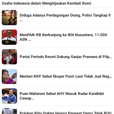
Usaha Indonesia dalam Menghijaukan Kembali Bumi
Diduga Adanya Perdagangan Orang, Polisi Tangkap 9
…
MenPAN-RB Berkunjung ke IKN Nusantara, 11.000
ASN …
Partai Perindo Resmi Dukung Ganjar Pranowo di Pilp…
Menteri KKP Sebut Ekspor Pasir Laut Tidak Jual Neg…
Puan Maharani Sebut AHY Masuk Radar Kandidat
Cawap…
Puluhan Ribu Dokter hingga Perawat Demo Tolak RUU