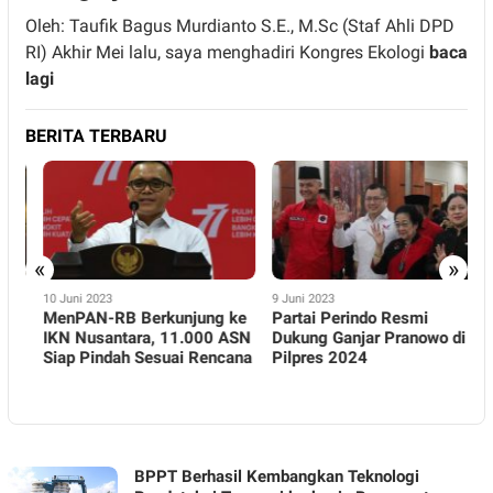
Oleh: Taufik Bagus Murdianto S.E., M.Sc (Staf Ahli DPD
RI) Akhir Mei lalu, saya menghadiri Kongres Ekologi
baca
lagi
BERITA TERBARU
«
»
10 Juni 2023
9 Juni 2023
8
MenPAN-RB Berkunjung ke
Partai Perindo Resmi
M
IKN Nusantara, 11.000 ASN
Dukung Ganjar Pranowo di
P
Siap Pindah Sesuai Rencana
Pilpres 2024
N
M
P
BIRONEWS.COM
BPPT Berhasil Kembangkan Teknologi