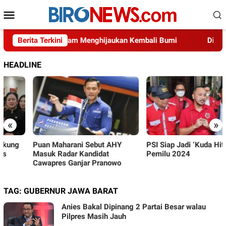
Loncat
Menu
ke
Mobile
konten
ha Indonesia dalam Menghijaukan Kembali Bumi
Berita Terkini
Diduga A
HEADLINE
«
»
Puan Maharani Sebut AHY
PSI Siap Jadi ‘Kuda Hitam’ di
Masuk Radar Kandidat
Pemilu 2024
Cawapres Ganjar Pranowo
TAG:
GUBERNUR JAWA BARAT
Anies Bakal Dipinang 2 Partai Besar walau
Pilpres Masih Jauh