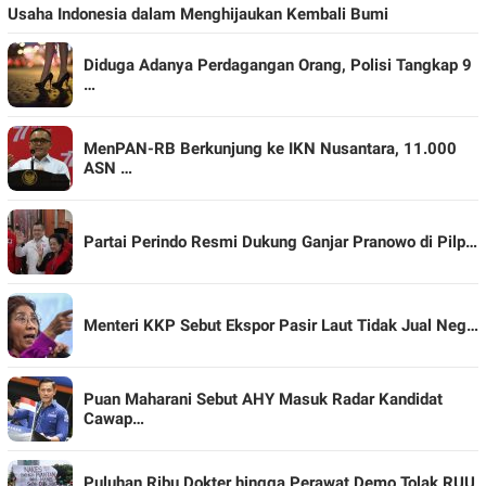
Usaha Indonesia dalam Menghijaukan Kembali Bumi
Diduga Adanya Perdagangan Orang, Polisi Tangkap 9
…
MenPAN-RB Berkunjung ke IKN Nusantara, 11.000
ASN …
Partai Perindo Resmi Dukung Ganjar Pranowo di Pilp…
Menteri KKP Sebut Ekspor Pasir Laut Tidak Jual Neg…
Puan Maharani Sebut AHY Masuk Radar Kandidat
Cawap…
Puluhan Ribu Dokter hingga Perawat Demo Tolak RUU