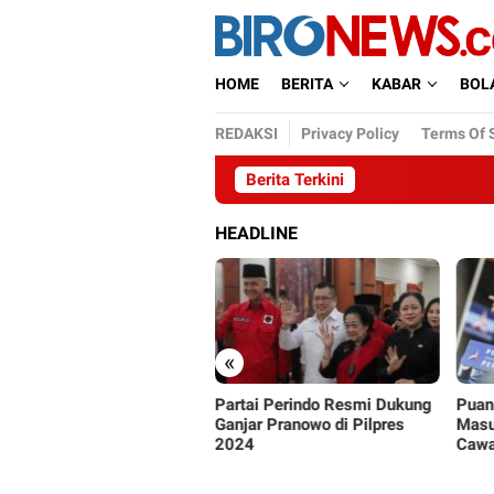
Loncat
ke
konten
HOME
BERITA
KABAR
BOL
REDAKSI
Privacy Policy
Terms Of 
Berita Terkini
HEADLINE
«
rtai Perindo Resmi Dukung
Puan Maharani Sebut AHY
PSI 
njar Pranowo di Pilpres
Masuk Radar Kandidat
Pem
024
Cawapres Ganjar Pranowo