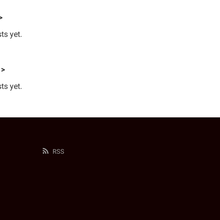
>
ts yet.
 >
ts yet.
RSS