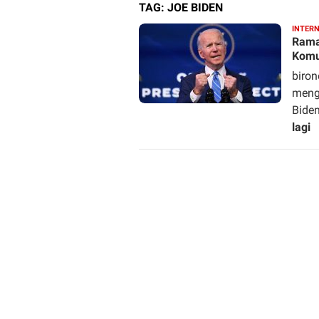
TAG:
JOE BIDEN
INTER
Rama
Komu
biron
meng
Bide
lagi