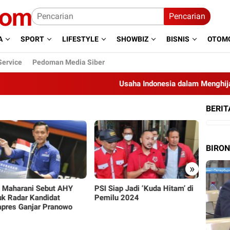
Pencarian
A
SPORT
LIFESTYLE
SHOWBIZ
BISNIS
OTOMO
Service
Pedoman Media Siber
Usaha Indonesia dalam Menghijaukan 
BERIT
BIRO
»
Siap Jadi ‘Kuda Hitam’ di
Gegara Nyaleg di Dua Partai,
PPP S
ilu 2024
Aldi Taher Trending di Twitter
Baik-
Ganja