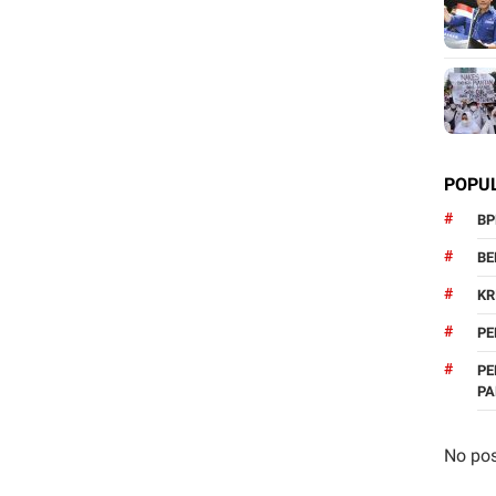
POPU
BP
BE
KR
PE
PE
P
No pos