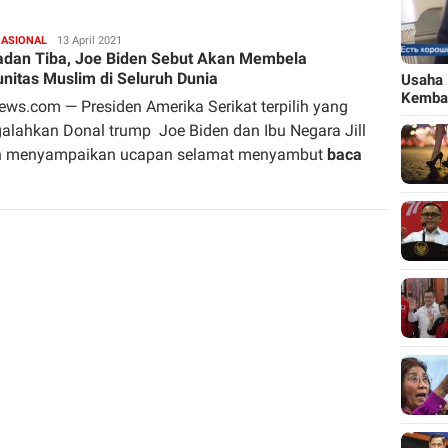
NASIONAL
Redaksi
13 April 2021
dan Tiba, Joe Biden Sebut Akan Membela
nitas Muslim di Seluruh Dunia
Usaha 
Kemba
ews.com — Presiden Amerika Serikat terpilih yang
alahkan Donal trump Joe Biden dan Ibu Negara Jill
n menyampaikan ucapan selamat menyambut
baca