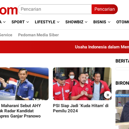
Pencarian
A
SPORT
LIFESTYLE
SHOWBIZ
BISNIS
OTOMO
Service
Pedoman Media Siber
Usaha Indonesia dalam Menghija
BERIT
BIRO
»
 Maharani Sebut AHY
PSI Siap Jadi ‘Kuda Hitam’ di
Gegara
k Radar Kandidat
Pemilu 2024
Aldi T
pres Ganjar Pranowo