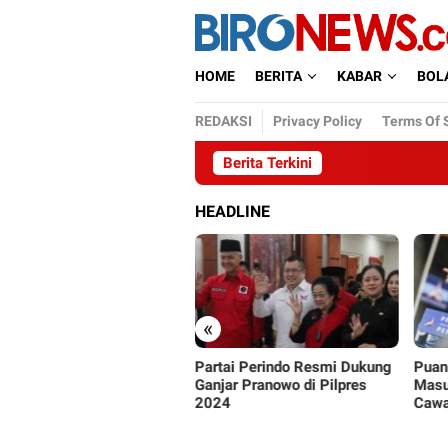
Loncat
ke
konten
HOME
BERITA
KABAR
BOL
REDAKSI
Privacy Policy
Terms Of 
Berita Terkini
HEADLINE
«
 Sebut KIB Bakal Bubar
Partai Perindo Resmi Dukung
Puan
k-baik, Jika Capres Bukan
Ganjar Pranowo di Pilpres
Masu
jar
2024
Cawa