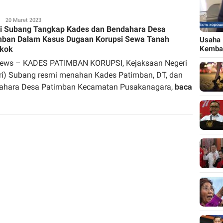
M
Redaksi
20 Maret 2023
ri Subang Tangkap Kades dan Bendahara Desa
mban Dalam Kasus Dugaan Korupsi Sewa Tanah
Usaha 
Kemba
kok
news – KADES PATIMBAN KORUPSI, Kejaksaan Negeri
ari) Subang resmi menahan Kades Patimban, DT, dan
ahara Desa Patimban Kecamatan Pusakanagara,
baca