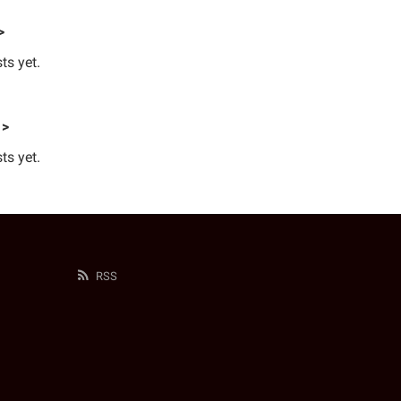
>
ts yet.
 >
ts yet.
RSS