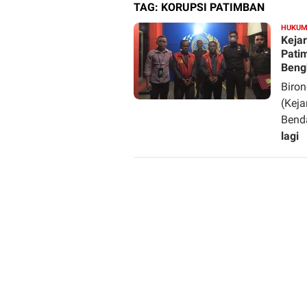
TAG:
KORUPSI PATIMBAN
HUKU
Keja
Pati
Beng
Biro
(Kej
Bend
lagi