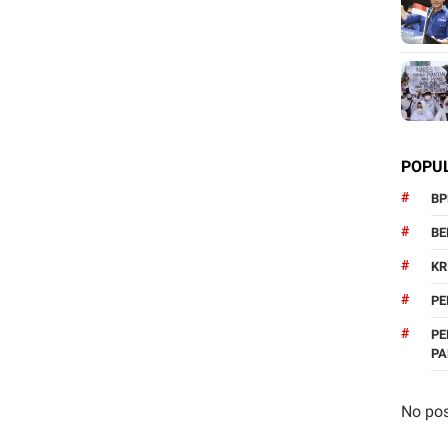
POPU
BP
BE
KR
PE
PE
P
No pos