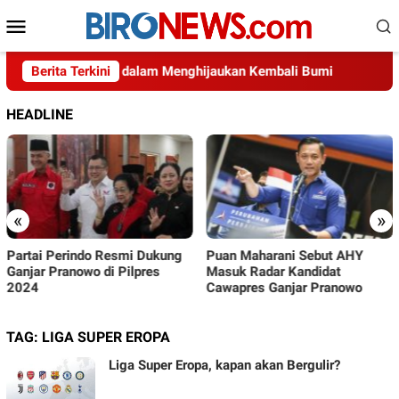
Loncat
Menu
ke
Mobile
konten
Usaha Indonesia dalam Menghijaukan Kembali Bumi
Berita Terkini
Didug
HEADLINE
«
»
Puan Maharani Sebut AHY
PSI Siap Jadi ‘Kuda Hitam’ di
Masuk Radar Kandidat
Pemilu 2024
Cawapres Ganjar Pranowo
TAG:
LIGA SUPER EROPA
Liga Super Eropa, kapan akan Bergulir?