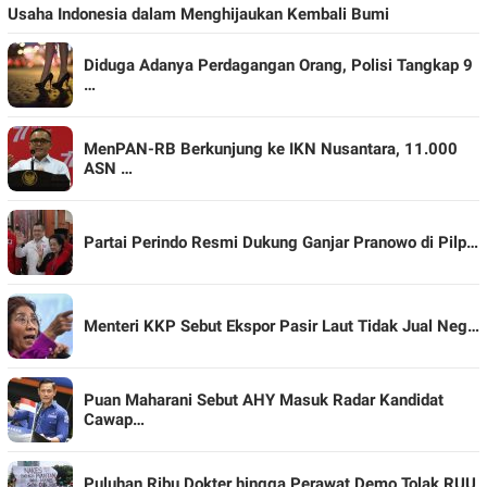
Usaha Indonesia dalam Menghijaukan Kembali Bumi
Diduga Adanya Perdagangan Orang, Polisi Tangkap 9
…
MenPAN-RB Berkunjung ke IKN Nusantara, 11.000
ASN …
Partai Perindo Resmi Dukung Ganjar Pranowo di Pilp…
Menteri KKP Sebut Ekspor Pasir Laut Tidak Jual Neg…
Puan Maharani Sebut AHY Masuk Radar Kandidat
Cawap…
Puluhan Ribu Dokter hingga Perawat Demo Tolak RUU