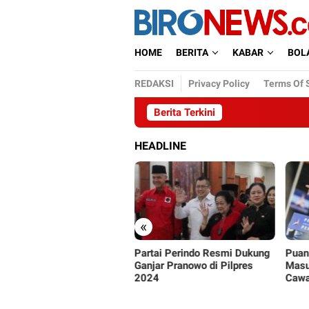
Loncat
ke
konten
HOME
BERITA
KABAR
BOL
REDAKSI
Privacy Policy
Terms Of 
Berita Terkini
HEADLINE
«
tai Perindo Resmi Dukung
Puan Maharani Sebut AHY
PSI S
jar Pranowo di Pilpres
Masuk Radar Kandidat
Pemi
24
Cawapres Ganjar Pranowo