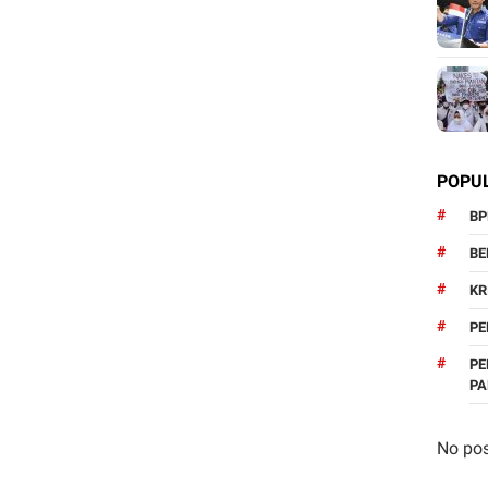
POPU
BP
BE
KR
PE
PE
P
No pos