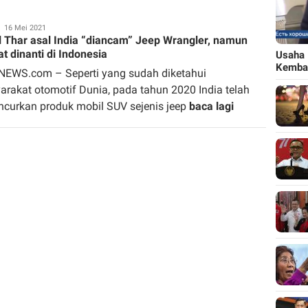
Redaksi
16 Mei 2021
l Thar asal India “diancam” Jeep Wrangler, namun
t dinanti di Indonesia
Usaha 
Kemba
NEWS.com – Seperti yang sudah diketahui
rakat otomotif Dunia, pada tahun 2020 India telah
ncurkan produk mobil SUV sejenis jeep
baca lagi