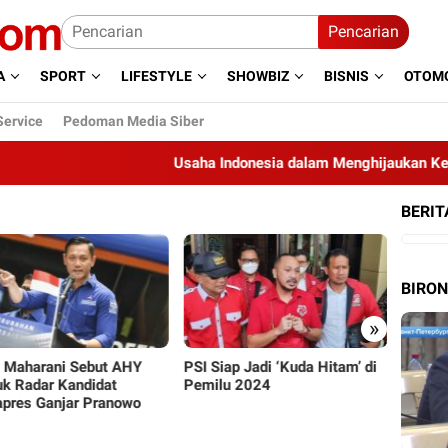
Pencarian
A
SPORT
LIFESTYLE
SHOWBIZ
BISNIS
OTOMO
Service
Pedoman Media Siber
Usaha Indonesia dalam Menghijaukan Kembali 
BERIT
BIRO
»
iap Jadi ‘Kuda Hitam’ di
Gegara Nyaleg di Dua Partai,
PPP Se
lu 2024
Aldi Taher Trending di Twitter
Baik-b
Ganjar