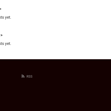
>
ts yet.
 >
ts yet.
RSS