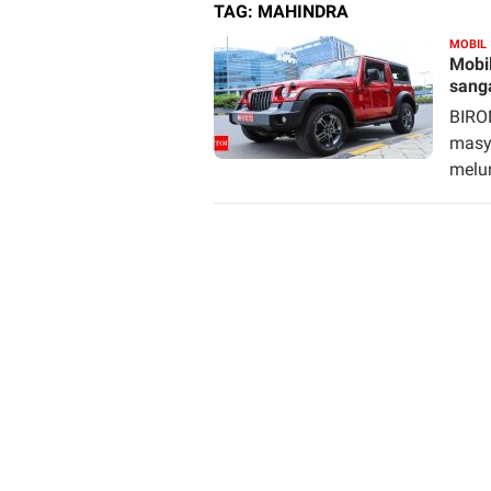
TAG:
MAHINDRA
MOBIL
Mobi
sanga
BIRO
masya
melu