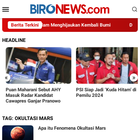
Loncat
Menu
ke
Mobile
konten
ha Indonesia dalam Menghijaukan Kembali Bumi
Berita Terkini
Diduga A
HEADLINE
«
»
Puan Maharani Sebut AHY
PSI Siap Jadi ‘Kuda Hitam’ di
Masuk Radar Kandidat
Pemilu 2024
Cawapres Ganjar Pranowo
TAG:
OKULTASI MARS
Apa itu Fenomena Okultasi Mars