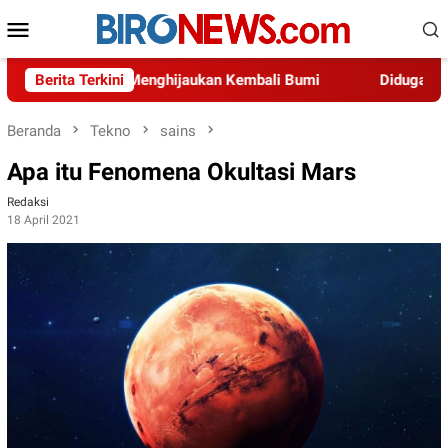
Loncat
Menu
ke
Mobile
konten
esia dalam Menghijaukan Kembali Bumi
Berita Terkini
Diduga Adanya Pe
Beranda
Tekno
sains
Apa itu Fenomena Okultasi Mars
Redaksi
18 April 2021