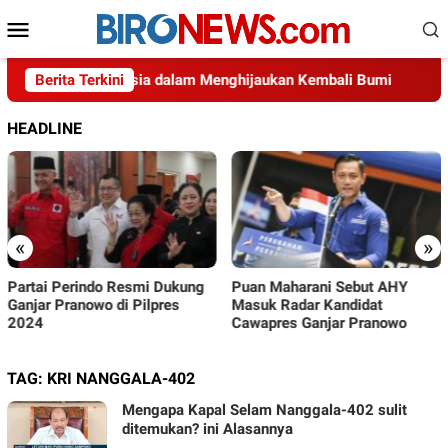
Loncat
Menu
ke
Mobile
konten
Usaha Indonesia dalam Menghijaukan Kembali Bumi
Berita Terkini
Did
HEADLINE
«
»
Dukung
Puan Maharani Sebut AHY
PSI Siap Jadi ‘Kuda Hit
es
Masuk Radar Kandidat
Pemilu 2024
Cawapres Ganjar Pranowo
TAG:
KRI NANGGALA-402
Mengapa Kapal Selam Nanggala-402 sulit
ditemukan? ini Alasannya