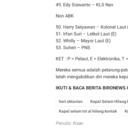
49. Edy Siswanto – KLS Nav
Non ABK
50. Harry Setyawan – Kolonel Laut 
51. Irfan Suri – Letkol Laut (E)
52. Whilly – Mayor Laut (E)
53. Suheri – PNS
KET : P = Pelaut, E = Elektronika, 
Mereka semua adalah petarung-pet
telah mengabdikan diri mereka kep
IKUTI & BACA BERITA BIRONEWS.
heri oktavian
Kapal Selam Hilang K
Kapal selam tni al hilang kontak
K
Penulis: Ihsan