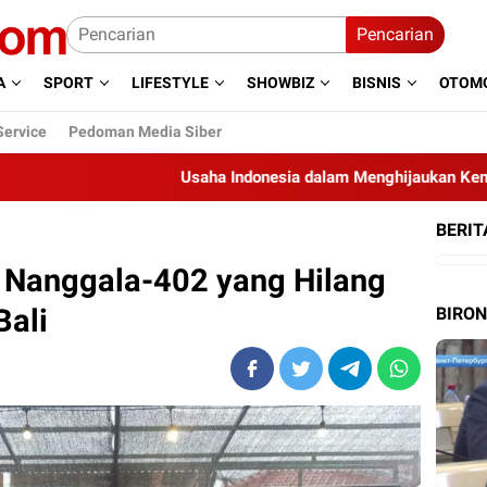
Pencarian
A
SPORT
LIFESTYLE
SHOWBIZ
BISNIS
OTOMO
Service
Pedoman Media Siber
Usaha Indonesia dalam Menghijaukan Kembali Bumi
BERIT
I Nanggala-402 yang Hilang
Bali
BIRO