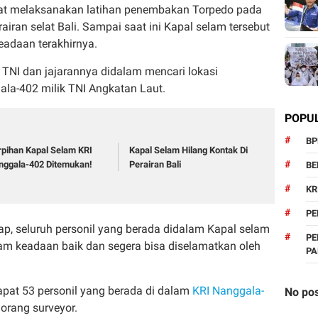
t melaksanakan latihan penembakan Torpedo pada
erairan selat Bali. Sampai saat ini Kapal selam tersebut
eadaan terakhirnya.
 TNI dan jajarannya didalam mencari lokasi
la-402 milik TNI Angkatan Laut.
POPU
BP
rpihan Kapal Selam KRI
Kapal Selam Hilang Kontak Di
nggala-402 Ditemukan!
Perairan Bali
BE
KR
PE
ap, seluruh personil yang berada didalam Kapal selam
PE
am keadaan baik dan segera bisa diselamatkan oleh
P
dapat 53 personil yang berada di dalam
KRI Nanggala-
No pos
 orang surveyor.