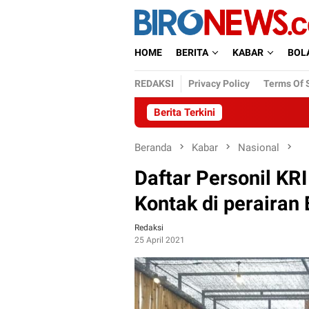
Loncat
ke
konten
HOME
BERITA
KABAR
BOL
REDAKSI
Privacy Policy
Terms Of 
Berita Terkini
Beranda
Kabar
Nasional
Daftar Personil KR
Kontak di perairan 
Redaksi
25 April 2021