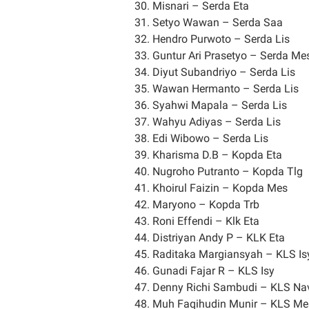
30. Misnari – Serda Eta
31. Setyo Wawan – Serda Saa
32. Hendro Purwoto – Serda Lis
33. Guntur Ari Prasetyo – Serda Me
34. Diyut Subandriyo – Serda Lis
35. Wawan Hermanto – Serda Lis
36. Syahwi Mapala – Serda Lis
37. Wahyu Adiyas – Serda Lis
38. Edi Wibowo – Serda Lis
39. Kharisma D.B – Kopda Eta
40. Nugroho Putranto – Kopda Tlg
41. Khoirul Faizin – Kopda Mes
42. Maryono – Kopda Trb
43. Roni Effendi – Klk Eta
44. Distriyan Andy P – KLK Eta
45. Raditaka Margiansyah – KLS Is
46. Gunadi Fajar R – KLS Isy
47. Denny Richi Sambudi – KLS Na
48. Muh Faqihudin Munir – KLS Me