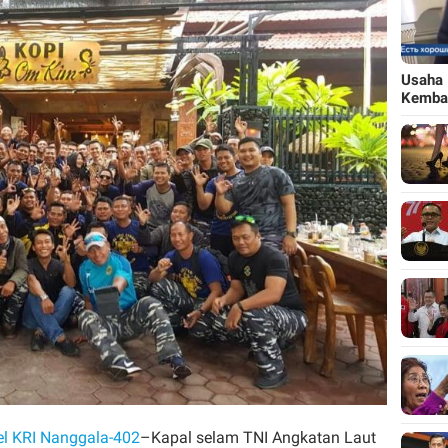
Usaha 
Kemba
l KRI Nanggala-402
–Kapal selam TNI Angkatan Laut