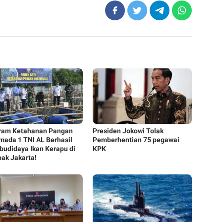
ram Ketahanan Pangan
Presiden Jokowi Tolak
mada 1 TNI AL Berhasil
Pemberhentian 75 pegawai
udidaya Ikan Kerapu di
KPK
ak Jakarta!